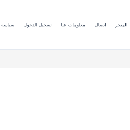
الموقع الرسمي للزيت الافغاني الخام
للعناية بشعرك هنا !
المتجر
اتصال
معلومات عنا
تسجيل الدخول
سياسة ا