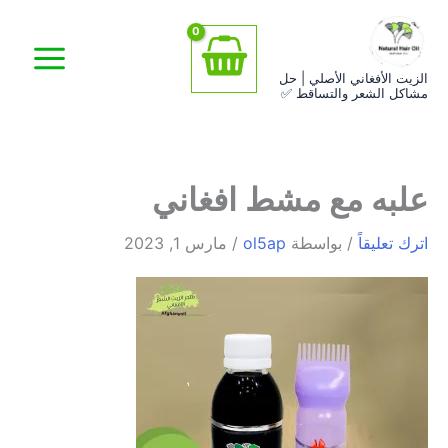
خطي
اسم*
Email*
الموقع
لى
لمحتوى
الزيت الأفغاني الأصلي | حل
مشاكل الشعر والتساقط ✅
علبه مع مشط افغاني
اترك تعليقاً
/ بواسطة
ol5ap
/
مارس 1, 2023