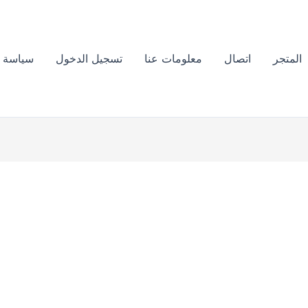
الموقع الرسمي للزيت الافغاني الخام
للعناية بشعرك هنا !
المتجر
اتصال
معلومات عنا
تسجيل الدخول
سياسة ا