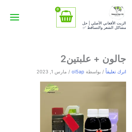
خطي
اسم*
Email*
الموقع
لى
لمحتوى
الزيت الأفغاني الأصلي | حل
مشاكل الشعر والتساقط ✅
جالون + علبتين2
اترك تعليقاً
/ بواسطة
ol5ap
/
مارس 1, 2023